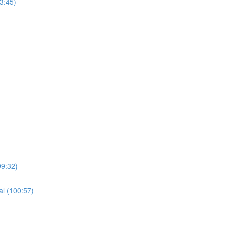
3:45)
99:32)
al (100:57)